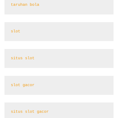
taruhan bola
slot
situs slot
slot gacor
situs slot gacor