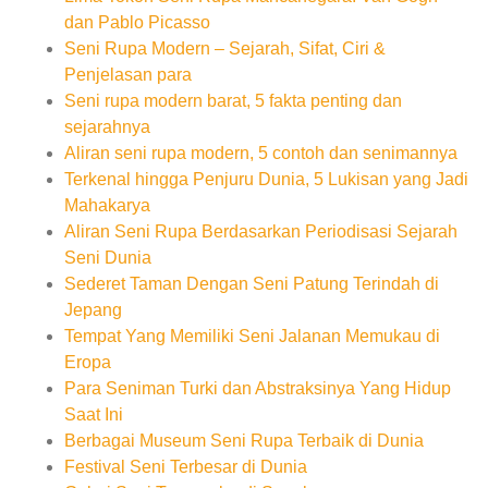
dan Pablo Picasso
Seni Rupa Modern – Sejarah, Sifat, Ciri &
Penjelasan para
Seni rupa modern barat, 5 fakta penting dan
sejarahnya
Aliran seni rupa modern, 5 contoh dan senimannya
Terkenal hingga Penjuru Dunia, 5 Lukisan yang Jadi
Mahakarya
Aliran Seni Rupa Berdasarkan Periodisasi Sejarah
Seni Dunia
Sederet Taman Dengan Seni Patung Terindah di
Jepang
Tempat Yang Memiliki Seni Jalanan Memukau di
Eropa
Para Seniman Turki dan Abstraksinya Yang Hidup
Saat Ini
Berbagai Museum Seni Rupa Terbaik di Dunia
Festival Seni Terbesar di Dunia