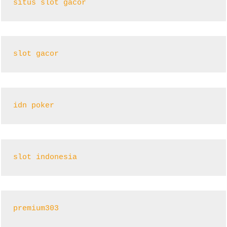
situs slot gacor
slot gacor
idn poker
slot indonesia
premium303