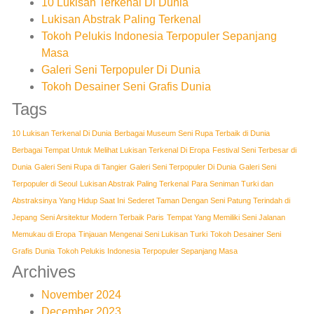
10 Lukisan Terkenal Di Dunia
Lukisan Abstrak Paling Terkenal
Tokoh Pelukis Indonesia Terpopuler Sepanjang
Masa
Galeri Seni Terpopuler Di Dunia
Tokoh Desainer Seni Grafis Dunia
Tags
10 Lukisan Terkenal Di Dunia
Berbagai Museum Seni Rupa Terbaik di Dunia
Berbagai Tempat Untuk Melihat Lukisan Terkenal Di Eropa
Festival Seni Terbesar di
Dunia
Galeri Seni Rupa di Tangier
Galeri Seni Terpopuler Di Dunia
Galeri Seni
Terpopuler di Seoul
Lukisan Abstrak Paling Terkenal
Para Seniman Turki dan
Abstraksinya Yang Hidup Saat Ini
Sederet Taman Dengan Seni Patung Terindah di
Jepang
Seni Arsitektur Modern Terbaik Paris
Tempat Yang Memiliki Seni Jalanan
Memukau di Eropa
Tinjauan Mengenai Seni Lukisan Turki
Tokoh Desainer Seni
Grafis Dunia
Tokoh Pelukis Indonesia Terpopuler Sepanjang Masa
Archives
November 2024
December 2023