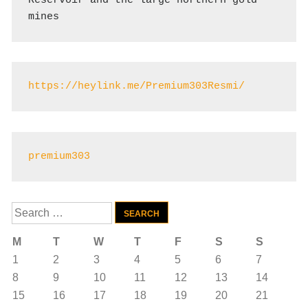
Reservoir and the large northern gold 
mines
https://heylink.me/Premium303Resmi/
premium303
Search
for:
M
T
W
T
F
S
S
1
2
3
4
5
6
7
8
9
10
11
12
13
14
15
16
17
18
19
20
21