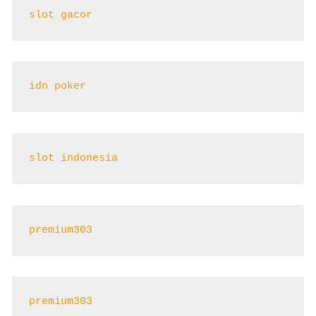
slot gacor
idn poker
slot indonesia
premium303
premium303