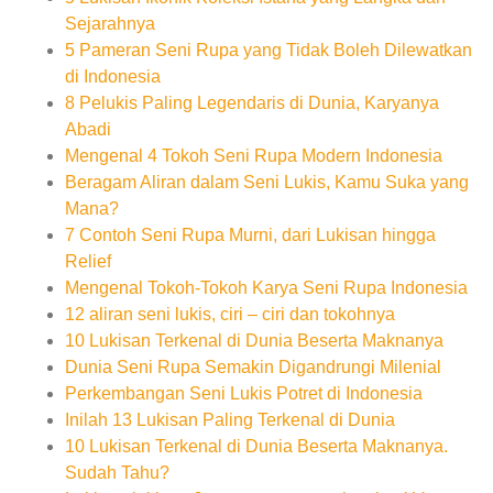
Sejarahnya
5 Pameran Seni Rupa yang Tidak Boleh Dilewatkan
di Indonesia
8 Pelukis Paling Legendaris di Dunia, Karyanya
Abadi
Mengenal 4 Tokoh Seni Rupa Modern Indonesia
Beragam Aliran dalam Seni Lukis, Kamu Suka yang
Mana?
7 Contoh Seni Rupa Murni, dari Lukisan hingga
Relief
Mengenal Tokoh-Tokoh Karya Seni Rupa Indonesia
12 aliran seni lukis, ciri – ciri dan tokohnya
10 Lukisan Terkenal di Dunia Beserta Maknanya
Dunia Seni Rupa Semakin Digandrungi Milenial
Perkembangan Seni Lukis Potret di Indonesia
Inilah 13 Lukisan Paling Terkenal di Dunia
10 Lukisan Terkenal di Dunia Beserta Maknanya.
Sudah Tahu?