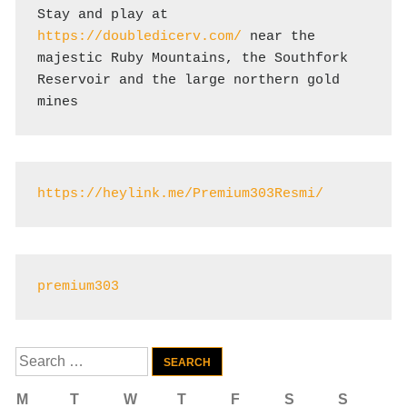
Stay and play at 
https://doubledicerv.com/
 near the 
majestic Ruby Mountains, the Southfork 
Reservoir and the large northern gold 
mines
https://heylink.me/Premium303Resmi/
premium303
Search
for:
M
T
W
T
F
S
S