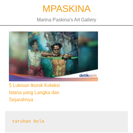
Skip
MPASKINA
to
content
Marina Paskina′s Art Gallery
Post
5 Lukisan Ikonik Koleksi
Istana yang Langka dan
navigation
Sejarahnya
taruhan bola